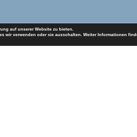
ung auf unserer Website zu bieten.
s wir verwenden oder sie ausschalten. Weiter Informationen fin
KONTAKT
Marienstraße 7 D- 63867 J
+49 (0) 60 21/4 51 24 62
sales@business-organizer.di