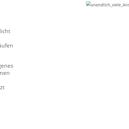
icht
äufen
genes
onen
zt