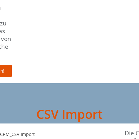
e
 zu
as
 von
che
en!
CSV Import
Die 