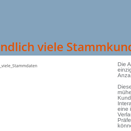
ndlich viele Stammkun
Die 
einzi
Anza
Diese
mühe
Kund
Inter
eine 
Verl
Präf
könn