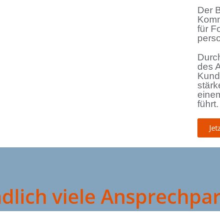
Der B
Komm
für F
perso
Durch
des 
Kunde
stär
eine
führt.
Jet
dlich viele Ansprechpar