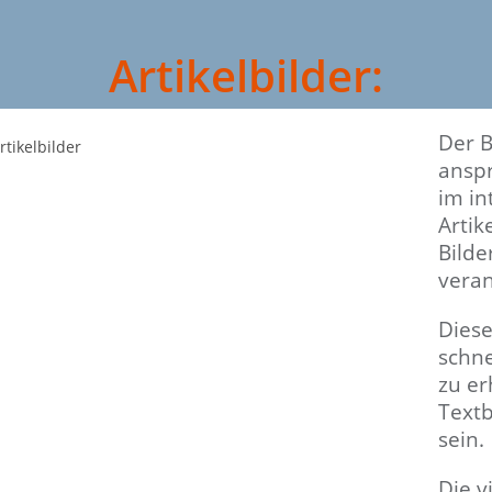
Artikelbilder:
Der B
anspr
im in
Artik
Bilde
vera
Diese
schne
zu er
Text
sein.
Die v