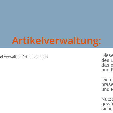
Artikelverwaltung:
Dies
des B
das e
und 
Die ü
präse
und P
Nutz
gewü
sie i