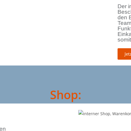
Der i
Besc
den B
Teamm
Funkt
Einka
somit
Jet
Shop:
nen